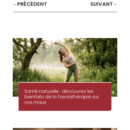
←
→
Santé naturelle : découvrez les
bienfaits de la fasciathérapie sur
vos maux